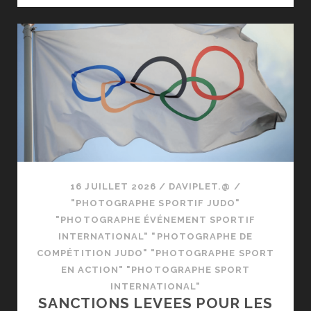
POUR
LES
ATHLETES
RUSSES
16 JUILLET 2026
/
DAVIPLET.@
/
"PHOTOGRAPHE SPORTIF JUDO"
"PHOTOGRAPHE ÉVÉNEMENT SPORTIF
INTERNATIONAL" "PHOTOGRAPHE DE
COMPÉTITION JUDO" "PHOTOGRAPHE SPORT
EN ACTION" "PHOTOGRAPHE SPORT
INTERNATIONAL"
SANCTIONS LEVEES POUR LES