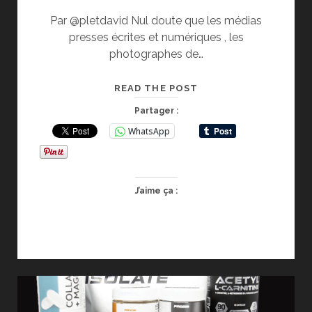
Par @pletdavid Nul doute que les médias
presses écrites et numériques , les
photographes de…
ACCREDITATION
READ THE POST
POUR
Partager :
LES
WhatsApp
FUTURS
JEUX
OLYMPIQUES
ET
J’aime ça :
PARALYMPIQUES
DE
LA28