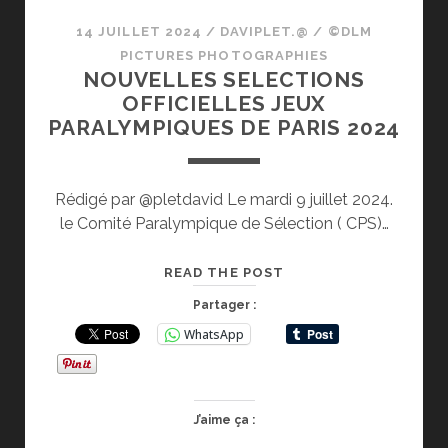
14 JUILLET 2024
/
DAVIPLET.@
/
©DLM
PICTURES PHOTOGRAPHIES
NOUVELLES SELECTIONS
OFFICIELLES JEUX
PARALYMPIQUES DE PARIS 2024
Rédigé par @pletdavid Le mardi 9 juillet 2024.
le Comité Paralympique de Sélection ( CPS)…
NOUVELLES
READ THE POST
SELECTIONS
Partager :
OFFICIELLES
WhatsApp
JEUX
PARALYMPIQUES
DE
PARIS
J’aime ça :
2024