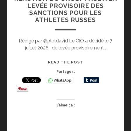
LEVÉE PROVISOIRE DES
SANCTIONS POUR LES
ATHLETES RUSSES
Rédigé par @pletdavid Le CIO a décidé le 7
juillet 2026 , de levée provisoirement…
RÉACTION
READ THE POST
DU
Partager :
CNOSF
WhatsApp
FACE
A
LA
LEVÉE
J’aime ça :
PROVISOIRE
DES
SANCTIONS