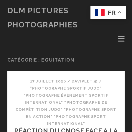
DLM PICTURES
FR
PHOTOGRAPHIES
CATÉGORIE :
EQUITATION
17 JUILLET 2026
/
DAVIPLET.@
/
"PHOTOGRAPHE SPORTIF JUDO"
"PHOTOGRAPHE ÉVÉNEMENT SPORTIF
INTERNATIONAL" "PHOTOGRAPHE DE
COMPÉTITION JUDO" "PHOTOGRAPHE SPORT
EN ACTION" "PHOTOGRAPHE SPORT
INTERNATIONAL"
RÉACTION DU CNOSF FACE A LA