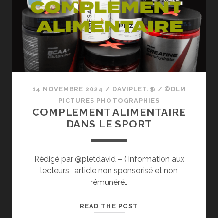
14 NOVEMBRE 2024
/
DAVIPLET.@
/
©DLM
PICTURES PHOTOGRAPHIES
COMPLEMENT ALIMENTAIRE
DANS LE SPORT
Rédigé par @pletdavid – ( information aux
lecteurs , article non sponsorisé et non
rémunéré…
COMPLEMENT
READ THE POST
ALIMENTAIRE