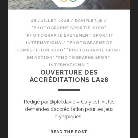
16 JUILLET 2026
/
DAVIPLET.@
/
"PHOTOGRAPHE SPORTIF JUDO"
"PHOTOGRAPHE ÉVÉNEMENT SPORTIF
INTERNATIONAL" "PHOTOGRAPHE DE
COMPÉTITION JUDO" "PHOTOGRAPHE SPORT
EN ACTION" "PHOTOGRAPHE SPORT
INTERNATIONAL"
OUVERTURE DES
ACCRÉDITATIONS LA28
Rédigé par @pletdavid « Cà y est » , les
demandes d’accréditation pour les jeux
olympiques…
OUVERTURE
READ THE POST