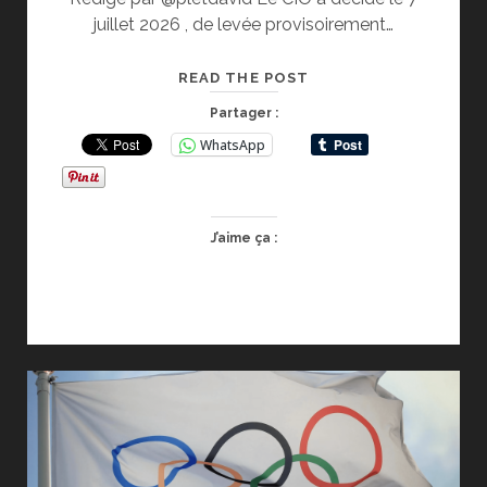
juillet 2026 , de levée provisoirement…
RÉACTION
READ THE POST
DU
Partager :
CNOSF
WhatsApp
FACE
A
LA
LEVÉE
J’aime ça :
PROVISOIRE
DES
SANCTIONS
POUR
LES
ATHLETES
RUSSES