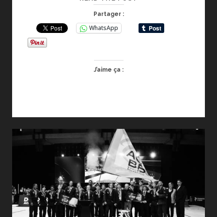
EN
Partager :
IMAGE
WhatsApp
SUR
LE
« POSITION
PHOTO »
J’aime ça :
JO’S
PARIS
2024