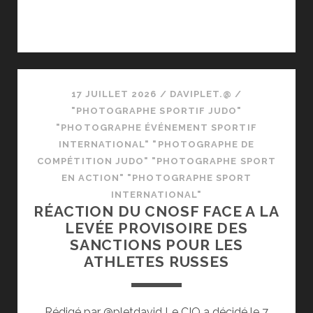
17 JUILLET 2026
/
DAVIPLET.@
/
"PHOTOGRAPHE SPORTIF JUDO"
"PHOTOGRAPHE ÉVÉNEMENT SPORTIF
INTERNATIONAL" "PHOTOGRAPHE DE
COMPÉTITION JUDO" "PHOTOGRAPHE SPORT
EN ACTION" "PHOTOGRAPHE SPORT
INTERNATIONAL"
RÉACTION DU CNOSF FACE A LA
LEVÉE PROVISOIRE DES
SANCTIONS POUR LES
ATHLETES RUSSES
Rédigé par @pletdavid Le CIO a décidé le 7