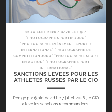
16 JUILLET 2026
/
DAVIPLET.@
/
"PHOTOGRAPHE SPORTIF JUDO"
"PHOTOGRAPHE ÉVÉNEMENT SPORTIF
INTERNATIONAL" "PHOTOGRAPHE DE
COMPÉTITION JUDO" "PHOTOGRAPHE SPORT
EN ACTION" "PHOTOGRAPHE SPORT
INTERNATIONAL"
SANCTIONS LEVEES POUR LES
ATHLETES RUSSES PAR LE CIO
Rédigé par @pletdavid Le 7 juillet 2026 , le CIO
a levé les sanctions recommandées…