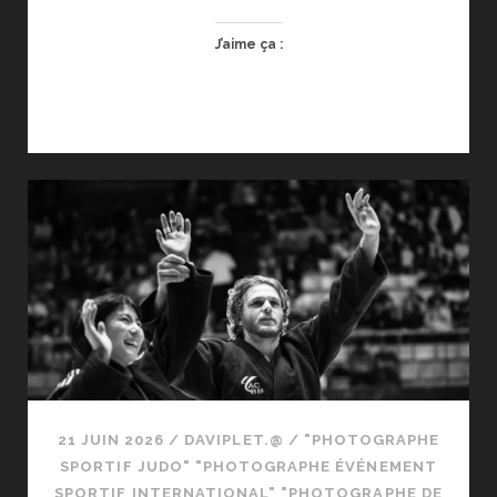
J’aime ça :
21 JUIN 2026
/
DAVIPLET.@
/
"PHOTOGRAPHE
SPORTIF JUDO" "PHOTOGRAPHE ÉVÉNEMENT
SPORTIF INTERNATIONAL" "PHOTOGRAPHE DE