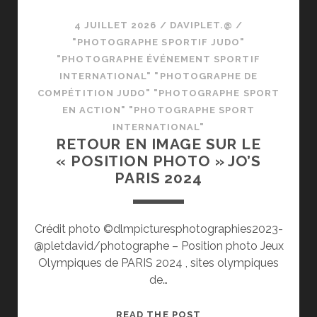
4 JUILLET 2026
/
DAVIPLET.@
/
"PHOTOGRAPHE SPORTIF JUDO"
"PHOTOGRAPHE ÉVÉNEMENT SPORTIF
INTERNATIONAL" "PHOTOGRAPHE DE
COMPÉTITION JUDO" "PHOTOGRAPHE SPORT
EN ACTION" "PHOTOGRAPHE SPORT
INTERNATIONAL"
RETOUR EN IMAGE SUR LE
« POSITION PHOTO » JO’S
PARIS 2024
Crédit photo ©dlmpicturesphotographies2023-
@pletdavid/photographe – Position photo Jeux
Olympiques de PARIS 2024 , sites olympiques
de…
RETOUR
READ THE POST