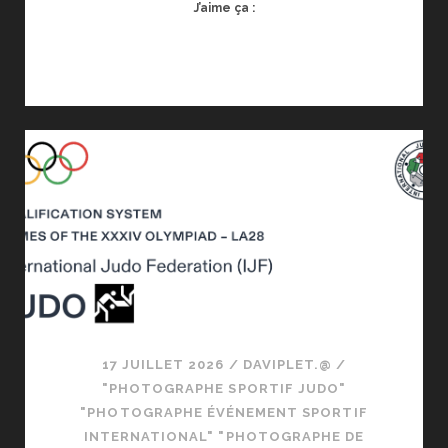
J’aime ça :
17 JUILLET 2026
/
DAVIPLET.@
/
"PHOTOGRAPHE SPORTIF JUDO"
"PHOTOGRAPHE ÉVÉNEMENT SPORTIF
INTERNATIONAL" "PHOTOGRAPHE DE