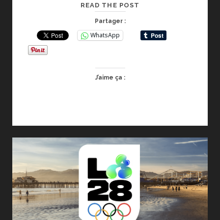
CALENDRIER
READ THE POST
ET
Partager :
PROCESSUS
WhatsApp
D’ACCREDITATION
MEDIA
PRESSE/PHOTOGRAP
LA28
J’aime ça :