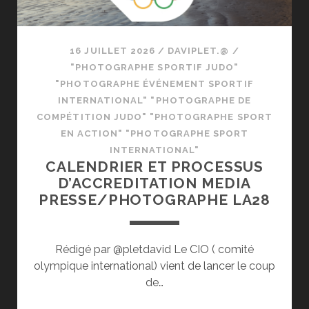
16 JUILLET 2026
/
DAVIPLET.@
/
"PHOTOGRAPHE SPORTIF JUDO"
"PHOTOGRAPHE ÉVÉNEMENT SPORTIF
INTERNATIONAL" "PHOTOGRAPHE DE
COMPÉTITION JUDO" "PHOTOGRAPHE SPORT
EN ACTION" "PHOTOGRAPHE SPORT
INTERNATIONAL"
CALENDRIER ET PROCESSUS
D’ACCREDITATION MEDIA
PRESSE/PHOTOGRAPHE LA28
Rédigé par @pletdavid Le CIO ( comité
olympique international) vient de lancer le coup
de…