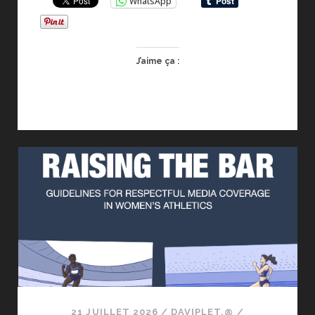
WhatsApp
LES
CHAMPIONS
LEAGUE
JUDO
J’aime ça :
2026
21 JUILLET 2026
/
DAVIPLET.@
/