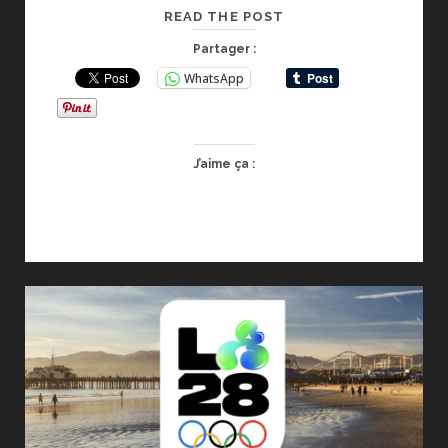
SANCTIONS
READ THE POST
LEVEES
Partager :
POUR
WhatsApp
LES
ATHLETES
RUSSES
PAR
J’aime ça :
LE
CIO