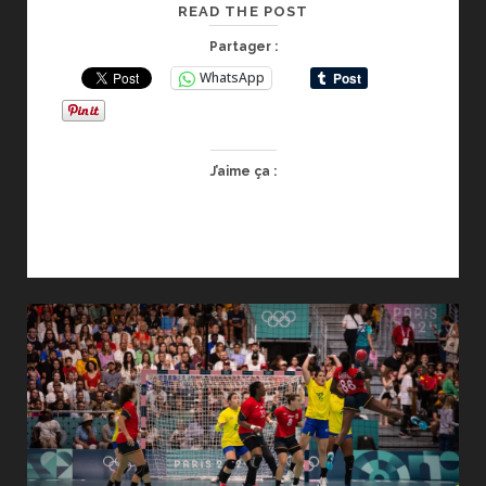
HANDBALL
READ THE POST
PHOTOGRAPHY
Partager :
WhatsApp
J’aime ça :