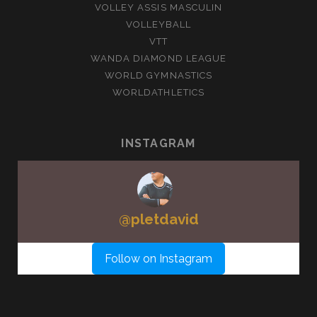
VOLLEY ASSIS MASCULIN
VOLLEYBALL
VTT
WANDA DIAMOND LEAGUE
WORLD GYMNASTICS
WORLDATHLETICS
INSTAGRAM
@
pletdavid
Follow on Instagram