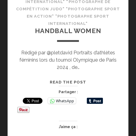
INTERNATIONAL" "PHOTOGRAPHE DE
COMPÉTITION JUDO" "PHOTOGRAPHE SPORT
EN ACTION" "PHOTOGRAPHE SPORT
INTERNATIONAL"
HANDBALL WOMEN
Rédigé par @pletdavid Portraits d’athlètes
féminins lors du tournoi Olympique de Paris
2024 , de…
HANDBALL
READ THE POST
WOMEN
Partager :
WhatsApp
J’aime ça :