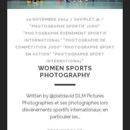
29 NOVEMBRE 2024
/
DAVIPLET.@
/
"PHOTOGRAPHE SPORTIF JUDO"
"PHOTOGRAPHE ÉVÉNEMENT SPORTIF
INTERNATIONAL" "PHOTOGRAPHE DE
COMPÉTITION JUDO" "PHOTOGRAPHE SPORT
EN ACTION" "PHOTOGRAPHE SPORT
INTERNATIONAL"
WOMEN SPORTS
PHOTOGRAPHY
Written by @pletdavid DLM Pictures
Photographies et ses photographes lors
d’événements sportifs internationaux, en
particulier les…