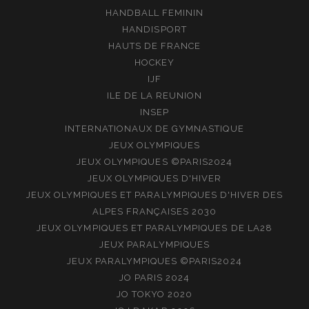
HANDBALL FEMININ
HANDISPORT
HAUTS DE FRANCE
HOCKEY
IJF
ILE DE LA REUNION
INSEP
INTERNATIONAUX DE GYMNASTIQUE
JEUX OLYMPIQUES
JEUX OLYMPIQUES ©PARIS2024
JEUX OLYMPIQUES D'HIVER
JEUX OLYMPIQUES ET PARALYMPIQUES D'HIVER DES
ALPES FRANÇAISES 2030
JEUX OLYMPIQUES ET PARALYMPIQUES DE LA28
JEUX PARALYMPIQUES
JEUX PARALYMPIQUES ©PARIS2024
JO PARIS 2024
JO TOKYO 2020