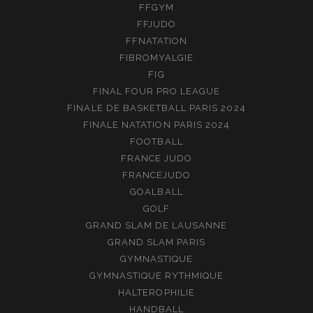
FFGYM
FFJUDO
FFNATATION
FIBROMYALGIE
FIG
FINAL FOUR PRO LEAGUE
FINALE DE BASKETBALL PARIS 2024
FINALE NATATION PARIS 2024
FOOTBALL
FRANCE JUDO
FRANCEJUDO
GOALBALL
GOLF
GRAND SLAM DE LAUSANNE
GRAND SLAM PARIS
GYMNASTIQUE
GYMNASTIQUE RYTHMIQUE
HALTEROPHILIE
HANDBALL