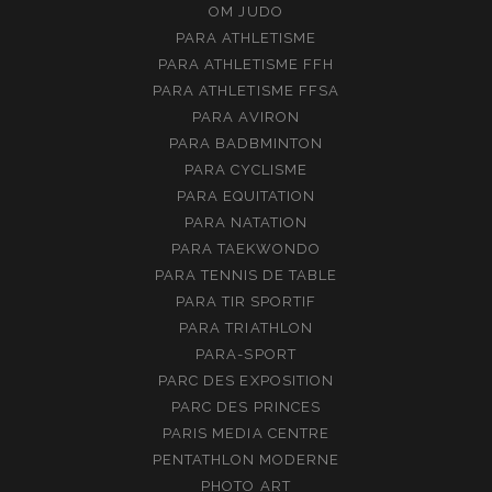
OM JUDO
PARA ATHLETISME
PARA ATHLETISME FFH
PARA ATHLETISME FFSA
PARA AVIRON
PARA BADBMINTON
PARA CYCLISME
PARA EQUITATION
PARA NATATION
PARA TAEKWONDO
PARA TENNIS DE TABLE
PARA TIR SPORTIF
PARA TRIATHLON
PARA-SPORT
PARC DES EXPOSITION
PARC DES PRINCES
PARIS MEDIA CENTRE
PENTATHLON MODERNE
PHOTO ART