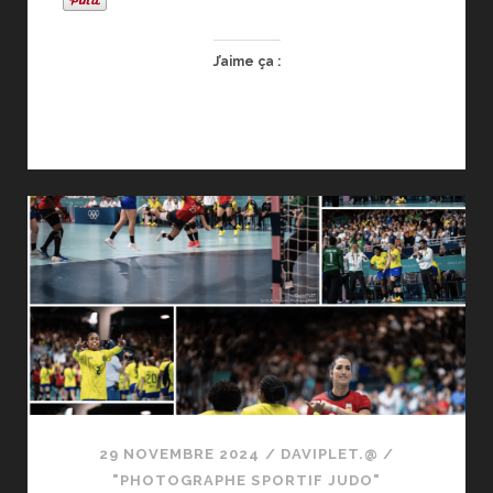
J’aime ça :
29 NOVEMBRE 2024
/
DAVIPLET.@
/
"PHOTOGRAPHE SPORTIF JUDO"