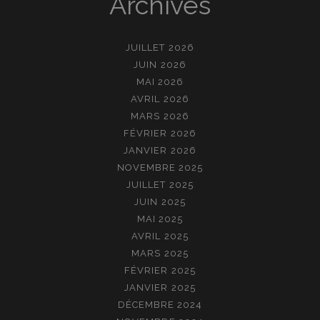
Archives
JUILLET 2026
JUIN 2026
MAI 2026
AVRIL 2026
MARS 2026
FÉVRIER 2026
JANVIER 2026
NOVEMBRE 2025
JUILLET 2025
JUIN 2025
MAI 2025
AVRIL 2025
MARS 2025
FÉVRIER 2025
JANVIER 2025
DÉCEMBRE 2024