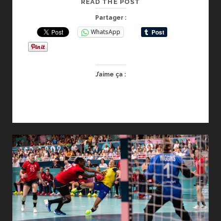
WOMEN
READ THE POST
SPORTS
Partager :
PHOTOGRAPHY
WhatsApp
J’aime ça :