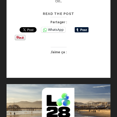
de…
CALENDRIER
READ THE POST
ET
Partager :
PROCESSUS
WhatsApp
D’ACCREDITATION
MEDIA
PRESSE/PHOTOGRAP
LA28
J’aime ça :