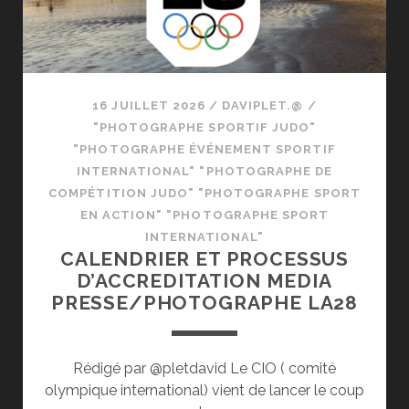
16 JUILLET 2026
/
DAVIPLET.@
/
"PHOTOGRAPHE SPORTIF JUDO"
"PHOTOGRAPHE ÉVÉNEMENT SPORTIF
INTERNATIONAL" "PHOTOGRAPHE DE
COMPÉTITION JUDO" "PHOTOGRAPHE SPORT
EN ACTION" "PHOTOGRAPHE SPORT
INTERNATIONAL"
CALENDRIER ET PROCESSUS
D’ACCREDITATION MEDIA
PRESSE/PHOTOGRAPHE LA28
Rédigé par @pletdavid Le CIO ( comité
olympique international) vient de lancer le coup