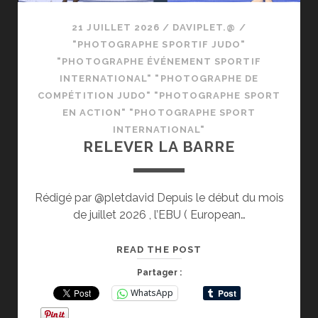
21 JUILLET 2026
/
DAVIPLET.@
/
"PHOTOGRAPHE SPORTIF JUDO"
"PHOTOGRAPHE ÉVÉNEMENT SPORTIF
INTERNATIONAL" "PHOTOGRAPHE DE
COMPÉTITION JUDO" "PHOTOGRAPHE SPORT
EN ACTION" "PHOTOGRAPHE SPORT
INTERNATIONAL"
RELEVER LA BARRE
Rédigé par @pletdavid Depuis le début du mois
de juillet 2026 , l’EBU ( European…
RELEVER
READ THE POST
LA
Partager :
BARRE
WhatsApp