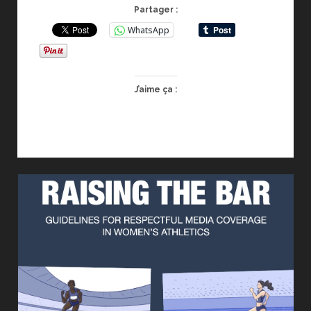
EN
Partager :
IMAGE
WhatsApp
SUR
LE
MEETING
DE
J’aime ça :
PARIS
2026
ATHLETISME
PART2