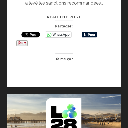
a levé les sanctions recommandées…
SANCTIONS
READ THE POST
LEVEES
Partager :
POUR
WhatsApp
LES
ATHLETES
RUSSES
PAR
J’aime ça :
LE
CIO