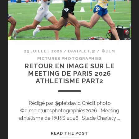
23 JUILLET 2026
/
DAVIPLET.@
/
©DLM
PICTURES PHOTOGRAPHIES
RETOUR EN IMAGE SUR LE
MEETING DE PARIS 2026
ATHLETISME PART2
Rédigé par @pletdavid Crédit photo
©dlmpicturesphotographies2026- Meeting
athlétisme de PARIS 2026 , Stade Charlety ,…
RETOUR
READ THE POST