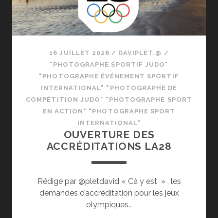
16 JUILLET 2026
/
DAVIPLET.@
/
"PHOTOGRAPHE SPORTIF JUDO"
"PHOTOGRAPHE ÉVÉNEMENT SPORTIF
INTERNATIONAL" "PHOTOGRAPHE DE
COMPÉTITION JUDO" "PHOTOGRAPHE SPORT
EN ACTION" "PHOTOGRAPHE SPORT
INTERNATIONAL"
OUVERTURE DES
ACCRÉDITATIONS LA28
Rédigé par @pletdavid « Cà y est » , les
demandes d’accréditation pour les jeux
olympiques…