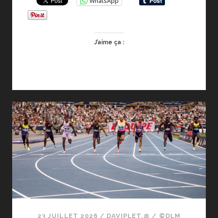
WhatsApp
LES
CHAMPIONS
LEAGUE
JUDO
J’aime ça :
2026
23 JUILLET 2026
/
DAVIPLET.@
/
©DLM