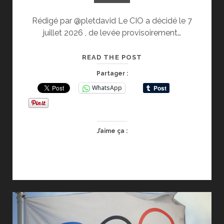
Rédigé par @pletdavid Le CIO a décidé le 7
juillet 2026 , de levée provisoirement…
RÉACTION
READ THE POST
DU
Partager :
CNOSF
WhatsApp
FACE
A
LA
LEVÉE
J’aime ça :
PROVISOIRE
DES
SANCTIONS
POUR
LES
ATHLETES
RUSSES