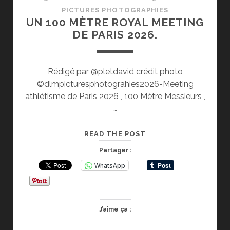
PICTURES PHOTOGRAPHIES
UN 100 MÈTRE ROYAL MEETING
DE PARIS 2026.
Rédigé par @pletdavid crédit photo
©dlmpicturesphotograhies2026-Meeting
athlétisme de Paris 2026 , 100 Mètre Messieurs ,
…
UN
READ THE POST
100
Partager :
MÈTRE
WhatsApp
ROYAL
MEETING
DE
PARIS
J’aime ça :
2026.