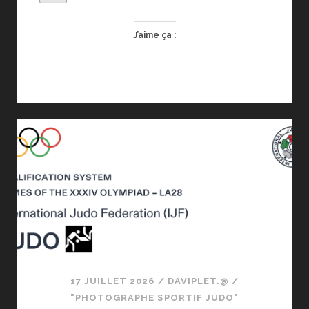
J’aime ça :
17 JUILLET 2026
/
DAVIPLET.@
/
"PHOTOGRAPHE SPORTIF JUDO"