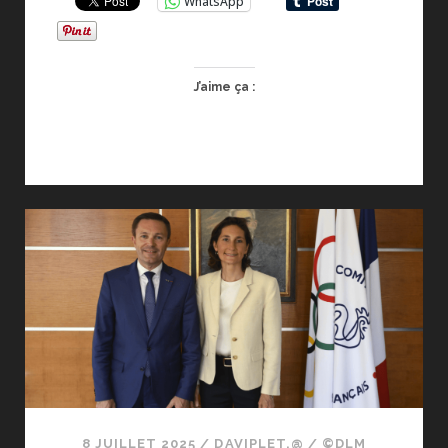
WhatsApp
J’aime ça :
8 JUILLET 2025
/
DAVIPLET.@
/
©DLM