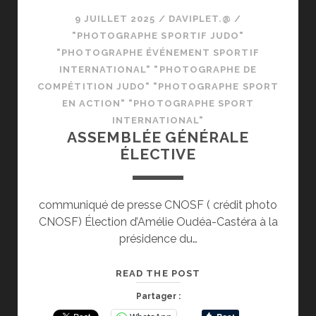
9 JUILLET 2025
/
DAVIPLET.@
/
"PHOTOGRAPHE SPORTIF JUDO"
"PHOTOGRAPHE ÉVÉNEMENT SPORTIF
INTERNATIONAL" "PHOTOGRAPHE DE
COMPÉTITION JUDO" "PHOTOGRAPHE SPORT
EN ACTION" "PHOTOGRAPHE SPORT
INTERNATIONAL"
ASSEMBLÉE GÉNÉRALE
ÉLECTIVE
communiqué de presse CNOSF ( crédit photo
CNOSF) Élection d’Amélie Oudéa-Castéra à la
présidence du…
ASSEMBLÉE
READ THE POST
GÉNÉRALE
Partager :
ÉLECTIVE