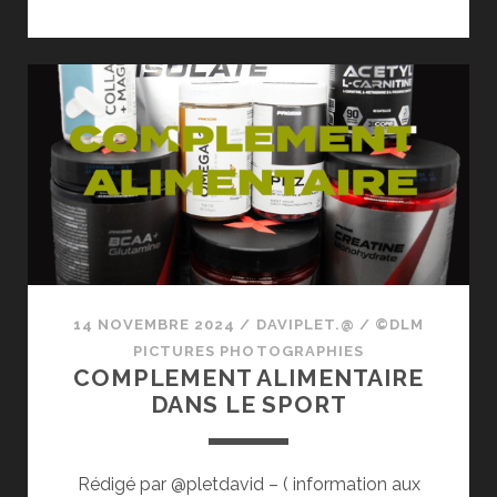
POUR
DLM
PICTURES
PHOTOGRAPHIES
14 NOVEMBRE 2024
/
DAVIPLET.@
/
©DLM
PICTURES PHOTOGRAPHIES
COMPLEMENT ALIMENTAIRE
DANS LE SPORT
Rédigé par @pletdavid – ( information aux