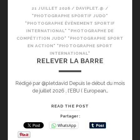
21 JUILLET 2026
/
DAVIPLET.@
/
"PHOTOGRAPHE SPORTIF JUDO"
"PHOTOGRAPHE ÉVÉNEMENT SPORTIF
INTERNATIONAL" "PHOTOGRAPHE DE
COMPÉTITION JUDO" "PHOTOGRAPHE SPORT
EN ACTION" "PHOTOGRAPHE SPORT
INTERNATIONAL"
RELEVER LA BARRE
Rédigé par @pletdavid Depuis le début du mois
de juillet 2026 , l’EBU ( European…
RELEVER
READ THE POST
LA
Partager :
BARRE
WhatsApp