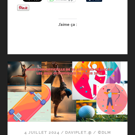
J’aime ça :
4 JUILLET 2024
/
DAVIPLET.@
/
©DLM