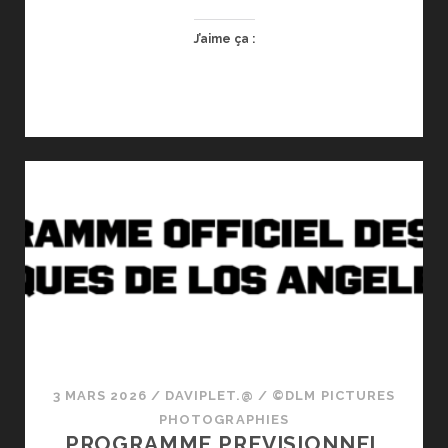
J’aime ça :
3 MARS 2026
/
DAVIPLET.@
/
©DLM PICTURES
PHOTOGRAPHIES
PROGRAMME PREVISIONNEL