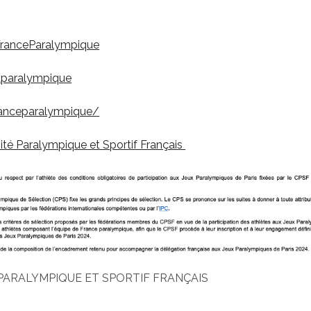
ranceParalympique
paralympique
anceparalympique/
té Paralympique et Sportif Français
PARALYMPIQUE ET SPORTIF FRANÇAIS