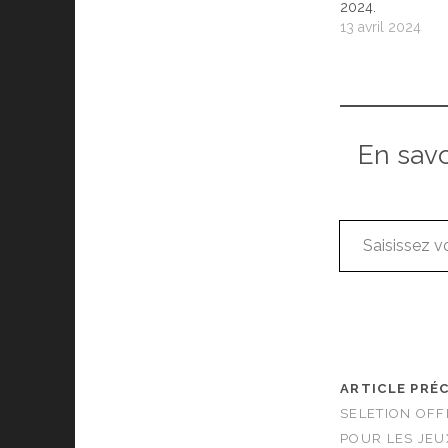
2024.
13 avril 2024
En sav
Saisissez votre adresse e-mail…
ARTICLE PRÉ
SELETION OFF
POUR LES JEU