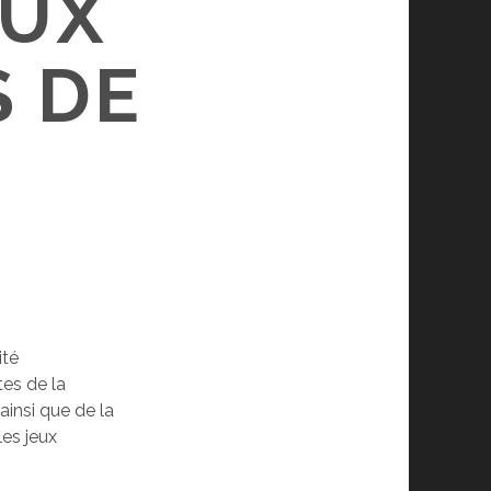
EUX
 DE
ité
tes de la
ainsi que de la
les jeux