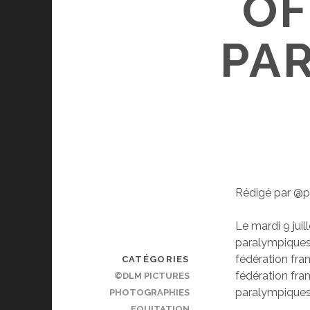
OF
PA
Rédigé par @p
Le mardi 9 jui
paralympiques 
fédération fran
CATÉGORIES
fédération fran
©DLM PICTURES
paralympiques
PHOTOGRAPHIES
EQUITATION