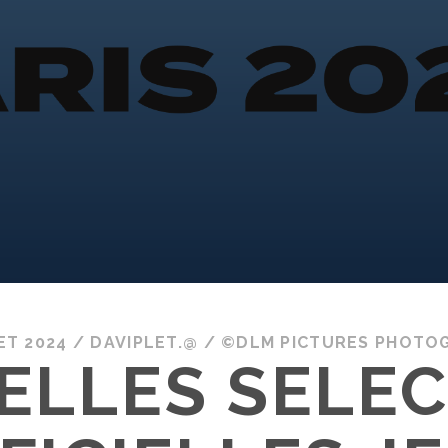
ET 2024
/
DAVIPLET.@
/
©DLM PICTURES PHOTO
ELLES SELEC