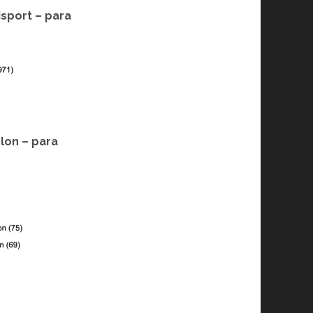
isport – para
hlon – para