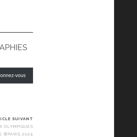
RAPHIES
onnez-vous
ICLE SUIVANT
X OLYMPIQUES
E ©PARIS 2024