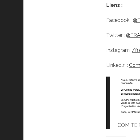
Liens :
Facebook :
@F
Twitter :
@FRA
Instagram:
/fr
Linkedln :
Comi
COMITE 