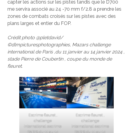
capter les actions sur les pistes tandis que le D700
me servira associé au 24 -70 mm f/2.8 a prendre les
zones de combats croisés sur les pistes avec des
plans larges et entier du FOP.
Crédit photo @pletdavid/
©dlmpicturesphotographies, Mazars challenge
international de Paris ,du 11 janvier au 14 janvier 2024 ,
stade Pierre de Coubertin , coupe du monde de
fleuret.
Escrime fleuret ,
Escrime fleuret ,
challenge
challenge
international escrime
international escrime
PARIS du 11 au 14
PARIS du 11 au 14