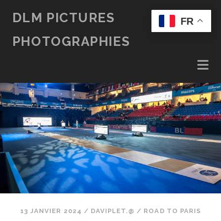
DLM PICTURES
FR
PHOTOGRAPHIES
13 JANVIER 2024
/
DAVIPLET.@
/
ROAD TO PARIS