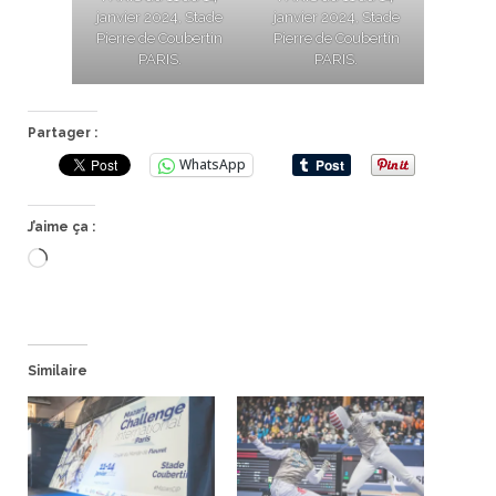
janvier 2024, Stade
janvier 2024, Stade
Pierre de Coubertin
Pierre de Coubertin
PARIS.
PARIS.
Partager :
WhatsApp
J’aime ça :
Chargement…
Similaire