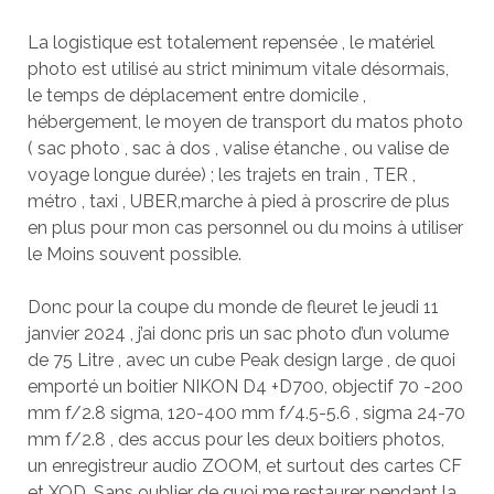
La logistique est totalement repensée , le matériel
photo est utilisé au strict minimum vitale désormais,
le temps de déplacement entre domicile ,
hébergement, le moyen de transport du matos photo
( sac photo , sac à dos , valise étanche , ou valise de
voyage longue durée) ; les trajets en train , TER ,
métro , taxi , UBER,marche à pied à proscrire de plus
en plus pour mon cas personnel ou du moins à utiliser
le Moins souvent possible.
Donc pour la coupe du monde de fleuret le jeudi 11
janvier 2024 , j’ai donc pris un sac photo d’un volume
de 75 Litre , avec un cube Peak design large , de quoi
emporté un boitier NIKON D4 +D700, objectif 70 -200
mm f/2.8 sigma, 120-400 mm f/4.5-5.6 , sigma 24-70
mm f/2.8 , des accus pour les deux boitiers photos,
un enregistreur audio ZOOM, et surtout des cartes CF
et XQD .Sans oublier de quoi me restaurer pendant la