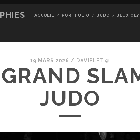
PHIES
ACCUEIL
PORTFOLIO
JUDO
JEUX OLY
19 MARS 2026 /
DAVIPLET.@
 GRAND SLA
JUDO