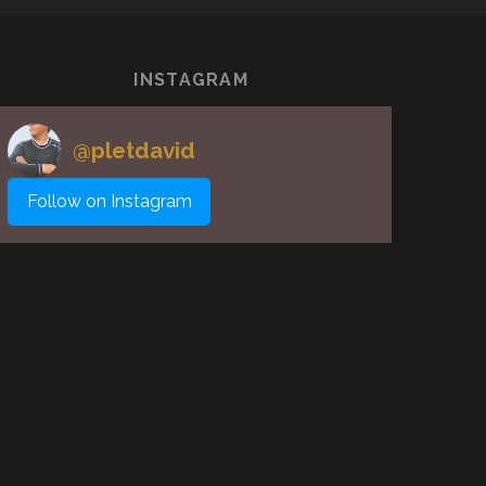
INSTAGRAM
@
pletdavid
Follow on Instagram