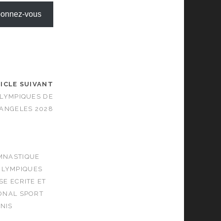
onnez-vous
ICLE SUIVANT
OLYMPIQUES DE
 ANGELES 2028
MNASTIQUE
OLYMPIQUES
SE ECRITE ET
ONAL SPORT
NIS