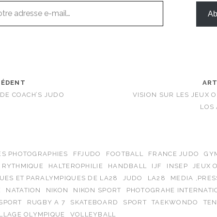
Ab
CÉDENT
ART
 DE COACH’S JUDO
VISION SUR LES JEUX 
LOS
ES PHOTOGRAPHIES
FFJUDO
FOOTBALL
FRANCE JUDO
GY
 RYTHMIQUE
HALTEROPHILIE
HANDBALL
IJF
INSEP
JEUX 
UES ET PARALYMPIQUES DE LA28
JUDO
LA28
MEDIA ,PRES
E
NATATION
NIKON
NIKON SPORT
PHOTOGRAHE INTERNATI
SPORT
RUGBY A 7
SKATEBOARD
SPORT
TAEKWONDO
TEN
ILLAGE OLYMPIQUE
VOLLEYBALL