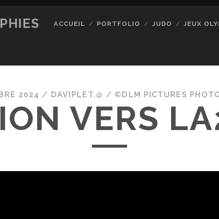
PHIES
ACCUEIL
PORTFOLIO
JUDO
JEUX OLY
BRE 2024
/
DAVIPLET.@
/
©DLM PICTURES PHOT
SION VERS LA