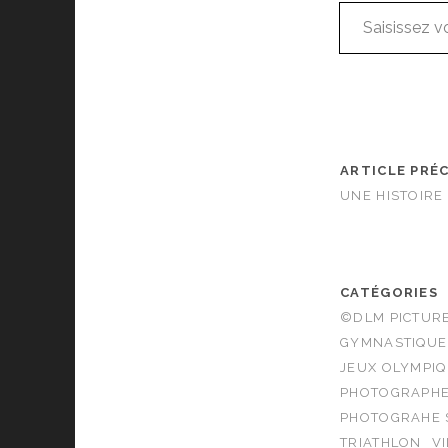
Saisissez votre adresse e-mail…
ARTICLE PRÉ
UNE HISTOIRE
CATÉGORIES
©DLM PICTUR
GYMNASTIQUE
JEUX OLYMPIQ
PHOTOGRAPH
PHOTOGRAHE 
TRIATHLON
V