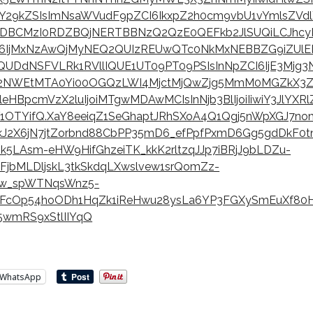
Y29kZSIsImNsaWVudF9pZCI6IkxpZ2h0cm9vbU1vYmlsZVdlY
3MDBCMzI0RDZBQjNERTBBNzQ2QzE0QEFkb2JlSUQiLCJhcyI
I6IjMxNzAwQjMyNEQ2QUIzREUwQTc0NkMxNEBBZG9iZUlEI
UDdNSFVLRk1RVllIQUE1UT09PT09PSIsInNpZCI6IjE3Mjg
NWEtMTA0Yi00OGQzLWI4MjctMjQwZjg5MmM0MGZkX3Zh
JleHBpcmVzX2luIjoiMTgwMDAwMCIsInNjb3BlIjoiIiwiY3JlYXRl
1OTYifQ.XaY8eeiqZ1SeGhaptJRhSXoA4Q1Qgj5nWpXGJ7no
J2X6jN7jtZorbnd88CbPP35mD6_efPpfPxmD6Gg5gdDkF0t
k5LAsm-eHW9HifGhzeiTK_kkK2rltzqJJp7iBRjJ9bLDZu-
FjbMLDljskL3tkSkdqLXwslvew1srQomZz-
kw_spWTNqsWnz5-
FcOp54hoODh1HqZk1iReHwu28ysLa6YP3FGXySmEuXf80
wmRS9xStlIIYqQ
WhatsApp