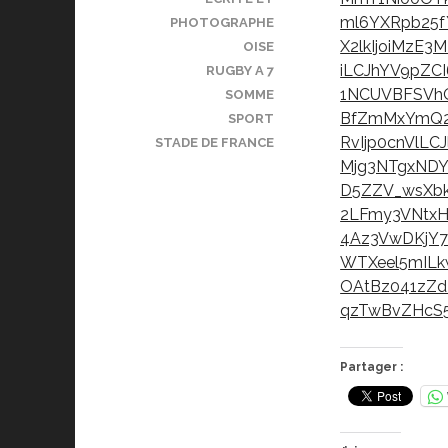
ml6YXRpb25f
PHOTOGRAPHE
X2lkIjoiMzE
OISE
iLCJhYV9pZC
RUGBY A 7
1NCUVBFSVhQ
SOMME
BfZmMxYmQ2
SPORT
RvIjp0cnVlLC
STADE DE FRANCE
Mjg3NTgxNDY
D5ZZV_wsXbk
2LFmy3VNtxH
4Az3VwDKjY7
WTXeel5mIL
OAtBz041zZd
qzTwBvZHcS5
Partager :