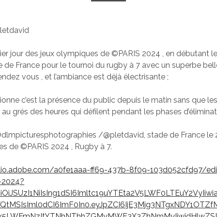
letdavid
ier jour des jeux olympiques de ©PARIS 2024 , en débutant le
 de France pour le tournoi du rugby à 7 avec un superbe bel
endez vous , et l’ambiance est déjà électrisante ;
ionne c’est la présence du public depuis le matin sans que les
au grés des heures qui défilent pendant les phases d’éliminati
©dlmpicturesphotographies /@pletdavid, stade de France le
es de ©PARIS 2024 , Rugby à 7.
olio.adobe.com/a0fe1aaa-ff69-437b-8f09-103d052cfd97/edi
s-2024?
iOiJSUzI1NiIsIng1dSI6Imltc19uYTEta2V5LWF0LTEuY2VyIiwia
QtMSIsIml0dCI6ImF0In0.eyJpZCI6IjE3Mjg3NTgxNDY1OTZf
k5LWFmNzItYTNhNThhZGMyMWE3X3ZhNmMyIiwidHlwZSI