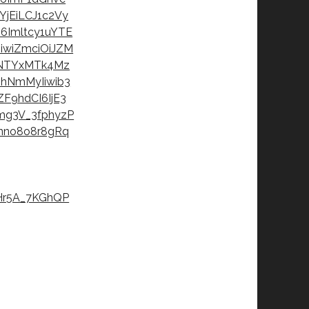
jEiLCJ1c2Vy
6Imltcy1uYTE
iwiZmciOiJZM
3NTYxMTk4Mz
NmMyIiwib3
ZF9hdCI6IjE3
mg3V_3fphyzP
nno8o8r8gRq
Hr5A_7KGhQP