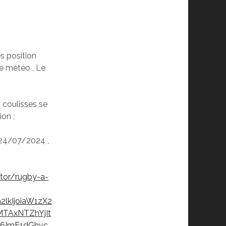
s position
le météo , Le
 coulisses se
on ;
 24/07/2024 ,
tor/rugby-a-
2lkIjoiaW1zX2
MTAxNTZhYjIt
6ImF1dGhvc