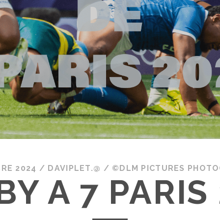
RE 2024
/
DAVIPLET.@
/
©DLM PICTURES PHOTO
Y A 7 PARIS