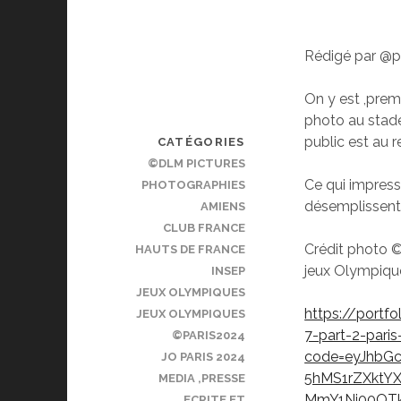
Rédigé par @p
On y est ,prem
photo au stade
public est au r
CATÉGORIES
©DLM PICTURES
Ce qui impress
PHOTOGRAPHIES
désemplissent 
AMIENS
CLUB FRANCE
Crédit photo 
HAUTS DE FRANCE
jeux Olympiqu
INSEP
JEUX OLYMPIQUES
https://portf
JEUX OLYMPIQUES
7-part-2-pari
©PARIS2024
code=eyJhbGc
JO PARIS 2024
5hMS1rZXktYX
MEDIA ,PRESSE
MmY1Ni00OT
ECRITE ET