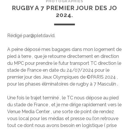
PHOTOGRAPHIES
RUGBY A 7 PREMIER JOUR DES JO
2024.
Rédigé par@pletdavid.
A peine déposé mes bagages dans mon logement de
pied à terre , que je retourne directement en direction
du MPC pour prendre le futur transport TC direction le
stade de France en date du 24/07/2024 pour le
premier jour des Jeux Olympiques de ©PARIS 2024 ,
pour les phases éliminatoires de rugby à 7 Masculin .
Une fois le trajet terminé , le TC nous dépose au pied
du stade de France , et je me dirige rapidement vers le
Venue Media Center , une sorte de point de rendez
vous local pour les médias et presse ou l’on retrouve
tout ce dont nous avons besoin en logistique ( prise