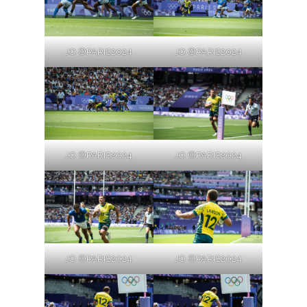
JO ©PARIS2024
JO ©PARIS2024
JO ©PARIS2024
JO ©PARIS2024
JO ©PARIS2024
JO ©PARIS2024