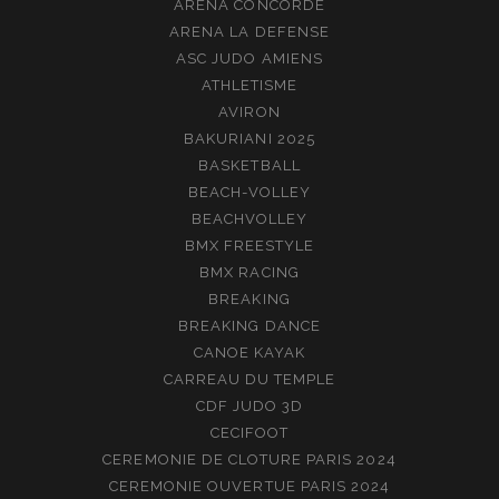
ARENA CONCORDE
ARENA LA DEFENSE
ASC JUDO AMIENS
ATHLETISME
AVIRON
BAKURIANI 2025
BASKETBALL
BEACH-VOLLEY
BEACHVOLLEY
BMX FREESTYLE
BMX RACING
BREAKING
BREAKING DANCE
CANOE KAYAK
CARREAU DU TEMPLE
CDF JUDO 3D
CECIFOOT
CEREMONIE DE CLOTURE PARIS 2024
CEREMONIE OUVERTUE PARIS 2024