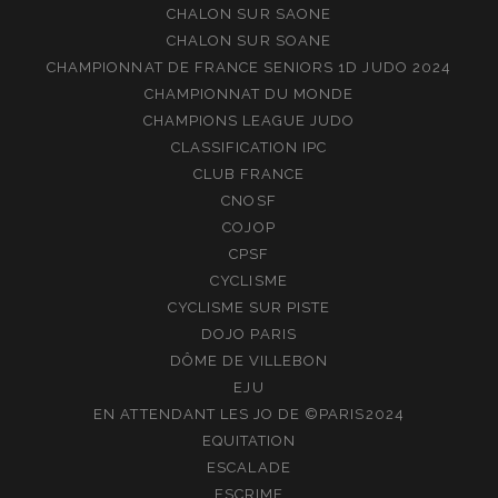
CHALON SUR SAONE
CHALON SUR SOANE
CHAMPIONNAT DE FRANCE SENIORS 1D JUDO 2024
CHAMPIONNAT DU MONDE
CHAMPIONS LEAGUE JUDO
CLASSIFICATION IPC
CLUB FRANCE
CNOSF
COJOP
CPSF
CYCLISME
CYCLISME SUR PISTE
DOJO PARIS
DÔME DE VILLEBON
EJU
EN ATTENDANT LES JO DE ©PARIS2024
EQUITATION
ESCALADE
ESCRIME