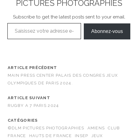
PICTURES PHOTOGRAPHIES
Subscribe to get the latest posts sent to your email.
Saisissez votre adresse e-mail…
Abonnez-vous
ARTICLE PRÉCÉDENT
MAIN PRESS CENTER PALAIS DES CONGRES JEUX
OLYMPIQUES DE PARIS 2024.
ARTICLE SUIVANT
RUGBY A 7 PARIS 2024
CATÉGORIES
©DLM PICTURES PHOTOGRAPHIES
AMIENS
CLUB
FRANCE
HAUTS DE FRANCE
INSEP
JEUX