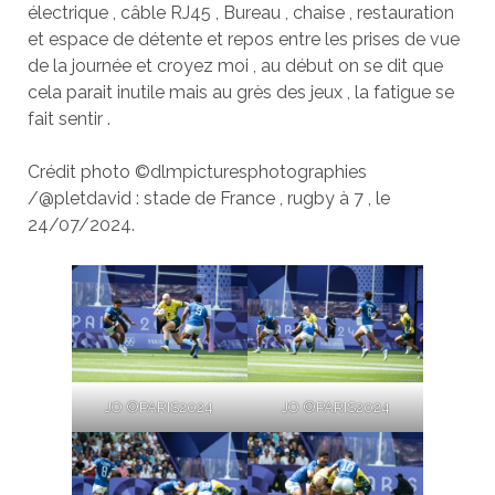
électrique , câble RJ45 , Bureau , chaise , restauration
et espace de détente et repos entre les prises de vue
de la journée et croyez moi , au début on se dit que
cela parait inutile mais au grès des jeux , la fatigue se
fait sentir .
Crédit photo ©dlmpicturesphotographies
/@pletdavid : stade de France , rugby à 7 , le
24/07/2024.
JO ©PARIS2024
JO ©PARIS2024