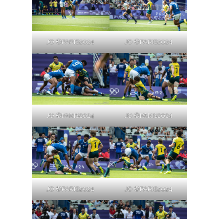
JO ©PARIS2024
JO ©PARIS2024
JO ©PARIS2024
JO ©PARIS2024
JO ©PARIS2024
JO ©PARIS2024