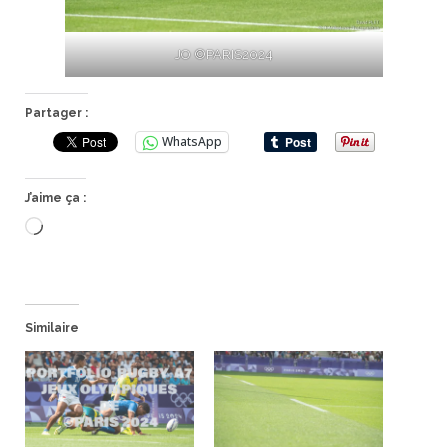
JO ©PARIS2024
Partager :
WhatsApp
J’aime ça :
Chargement…
Similaire