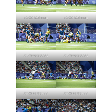
JO ©PARIS2024
JO ©PARIS2024
JO ©PARIS2024
JO ©PARIS2024
JO ©PARIS2024
JO ©PARIS2024