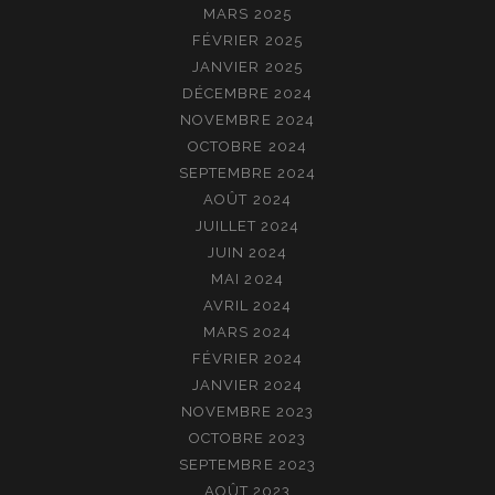
MARS 2025
FÉVRIER 2025
JANVIER 2025
DÉCEMBRE 2024
NOVEMBRE 2024
OCTOBRE 2024
SEPTEMBRE 2024
AOÛT 2024
JUILLET 2024
JUIN 2024
MAI 2024
AVRIL 2024
MARS 2024
FÉVRIER 2024
JANVIER 2024
NOVEMBRE 2023
OCTOBRE 2023
SEPTEMBRE 2023
AOÛT 2023