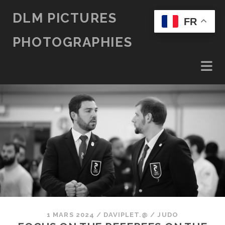
DLM PICTURES
FR
PHOTOGRAPHIES
1 MARS 2024
/
DAVIPLET.@
/
JUDO