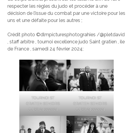
respecter les règles du judo et procéder à une
décision de l’issue du combat par une victoire pour les
uns et une défaite pour les autres ;
Crédit photo ©dlmpicturesphotograhies /@pletdavid
, staff arbitre , tournoi excellence judo Saint gratien , ile
de France , samedi 24 février 2024;
TOURNOI ST
TOURNOI ST
GRATIEN SENIORS
GRATIEN SENIORS
JUDO 24022024
JUDO 24022024