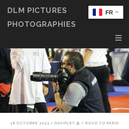
DLM PICTURES
FR
PHOTOGRAPHIES
18 OCTOBRE 2023
/
DAVIPLET.@
/
ROAD TO PARIS