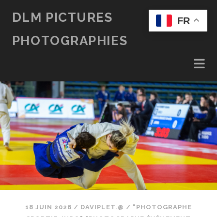
DLM PICTURES
FR
PHOTOGRAPHIES
18 JUIN 2026
/
DAVIPLET.@
/
"PHOTOGRAPHE