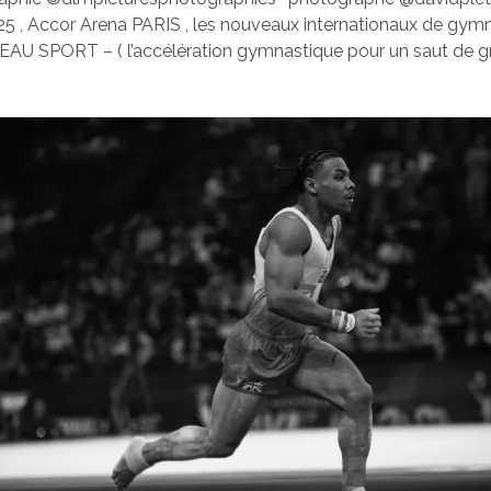
5 , Accor Arena PARIS , les nouveaux internationaux de gym
 SPORT – ( l’accélération gymnastique pour un saut de g