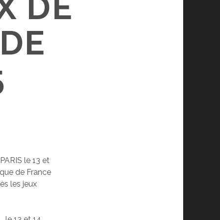
X DE
 DE
5
PARIS le 13 et
ique de France
s les jeux
le 13 et 14