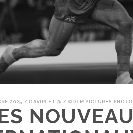
RE 2025
/
DAVIPLET.@
/
©DLM PICTURES PHOTO
ES NOUVEA