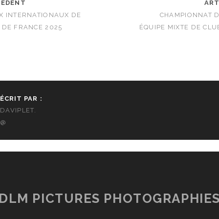
CÉDENT
ART
X INTERNATIONAUX DE
CHAMPIONNAT D
 DE FRANCE 2025
ÉQUIPE MIXTE DE CLU
ÉCRIT PAR :
DAVIPLET.
@
DLM PICTURES PHOTOGRAPHIE