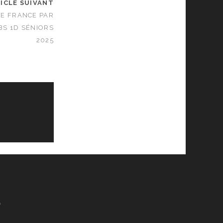
ICLE SUIVANT
E FRANCE PAR
BS 1D SÉNIORS
2025
S