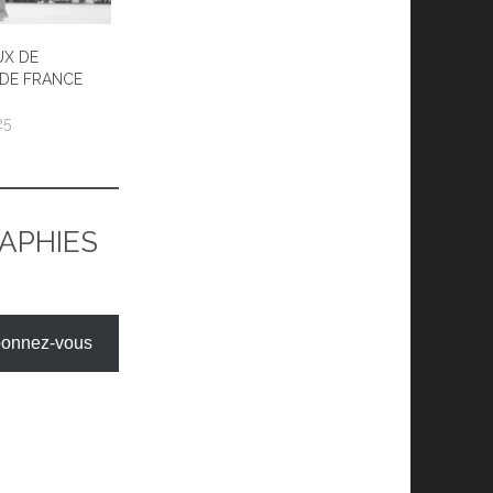
X
UX DE
DE FRANCE
25
RAPHIES
onnez-vous