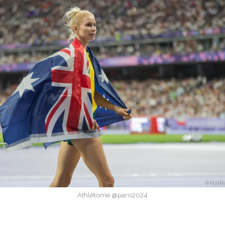
Athlétisme @paris2024