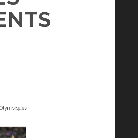
ENTS
 Olympiques