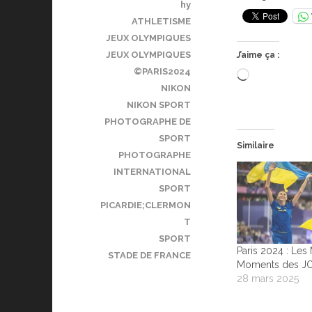
hy
ATHLETISME
JEUX OLYMPIQUES
JEUX OLYMPIQUES
J’aime ça :
©PARIS2024
Chargement
NIKON
NIKON SPORT
PHOTOGRAPHE DE
SPORT
Similaire
PHOTOGRAPHE
INTERNATIONAL
SPORT
PICARDIE;CLERMON
T
SPORT
Paris 2024 : Les 
STADE DE FRANCE
Moments des J
28 mars 2025