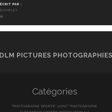
ÉCRIT PAR :
DAVIPLET.
@
DLM PICTURES PHOTOGRAPHIE
Catégories
"PHOTOGRAPHE SPORTIF JUDO" "PHOTOGRAPHE