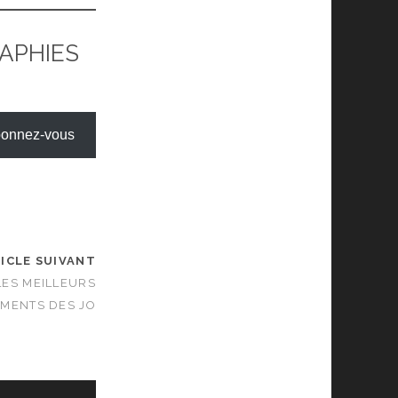
RAPHIES
onnez-vous
ICLE SUIVANT
 LES MEILLEURS
MENTS DES JO