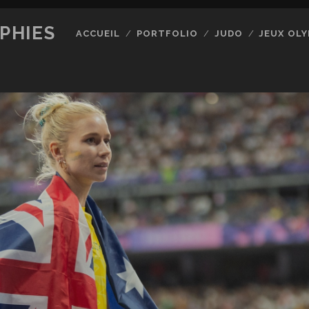
PHIES
ACCUEIL
PORTFOLIO
JUDO
JEUX OLY