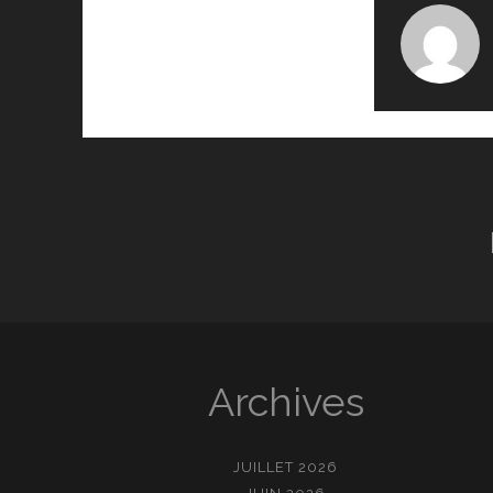
Archives
JUILLET 2026