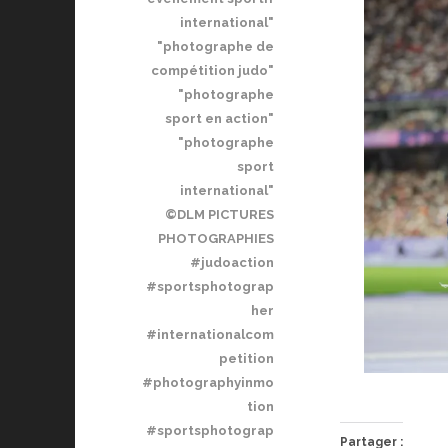
international"
"photographe de
compétition judo"
"photographe
sport en action"
"photographe
sport
international"
©DLM PICTURES
PHOTOGRAPHIES
#judoaction
#sportsphotograp
her
#internationalcom
petition
#photographyinmo
tion
#sportsphotograp
Partager :