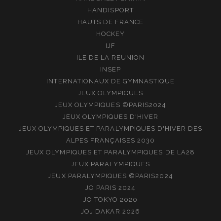
HANDISPORT
HAUTS DE FRANCE
HOCKEY
IJF
ILE DE LA REUNION
INSEP
INTERNATIONAUX DE GYMNASTIQUE
JEUX OLYMPIQUES
JEUX OLYMPIQUES ©PARIS2024
JEUX OLYMPIQUES D'HIVER
JEUX OLYMPIQUES ET PARALYMPIQUES D'HIVER DES
ALPES FRANÇAISES 2030
JEUX OLYMPIQUES ET PARALYMPIQUES DE LA28
JEUX PARALYMPIQUES
JEUX PARALYMPIQUES ©PARIS2024
JO PARIS 2024
JO TOKYO 2020
JOJ DAKAR 2026