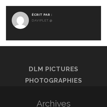
ÉCRIT PAR :
DAVIPLET.@
DLM PICTURES
PHOTOGRAPHIES
Archives