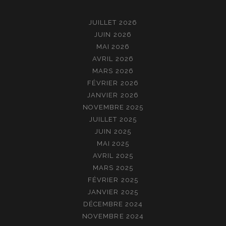
JUILLET 2026
JUIN 2026
MAI 2026
AVRIL 2026
MARS 2026
FÉVRIER 2026
JANVIER 2026
NOVEMBRE 2025
JUILLET 2025
JUIN 2025
MAI 2025
AVRIL 2025
MARS 2025
FÉVRIER 2025
JANVIER 2025
DÉCEMBRE 2024
NOVEMBRE 2024