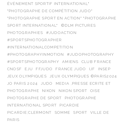
ÉVÉNEMENT SPORTIF INTERNATIONAL"
"PHOTOGRAPHE DE COMPÉTITION JUDO"
"PHOTOGRAPHE SPORT EN ACTION" "PHOTOGRAPHE
SPORT INTERNATIONAL"
©DLM PICTURES
PHOTOGRAPHIES
#JUDOACTION
#SPORTSPHOTOGRAPHER
#INTERNATIONALCOMPETITION
#PHOTOGRAPHYINMOTION
#JUDOPHOTOGRAPHY
#SPORTSPHOTOGRAPHY
AMIENS
CLUB FRANCE
CNOSF
EJU
FFJUDO
FRANCE JUDO
IJF
INSEP
JEUX OLYMPIQUES
JEUX OLYMPIQUES ©PARIS2024
JO PARIS 2024
JUDO
MEDIA ,PRESSE ECRITE ET
PHOTOGRAPHE
NIKON
NIKON SPORT
OISE
PHOTOGRAPHE DE SPORT
PHOTOGRAPHE
INTERNATIONAL SPORT
PICARDIE
PICARDIE;CLERMONT
SOMME
SPORT
VILLE DE
PARIS