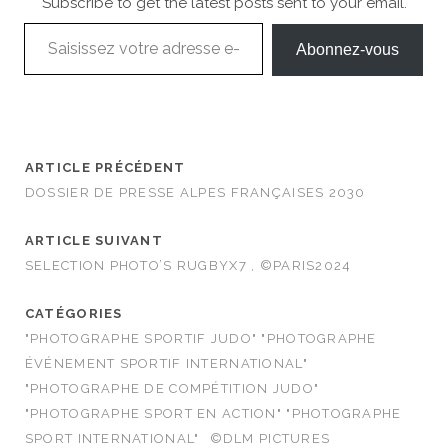
Subscribe to get the latest posts sent to your email.
Saisissez votre adresse e-mail…
Abonnez-vous
ARTICLE PRÉCÉDENT
DOSSIER DE PRESSE ALPES FRANÇAISES 2030
ARTICLE SUIVANT
SELECTION PHOTO’S RUGBYX7 , ©PARIS2024
CATÉGORIES
"PHOTOGRAPHE SPORTIF JUDO" "PHOTOGRAPHE
ÉVÉNEMENT SPORTIF INTERNATIONAL"
"PHOTOGRAPHE DE COMPÉTITION JUDO"
"PHOTOGRAPHE SPORT EN ACTION" "PHOTOGRAPHE
SPORT INTERNATIONAL"
©DLM PICTURES