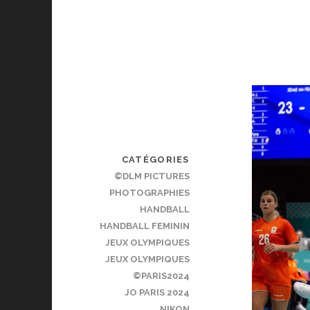
CATÉGORIES
©DLM PICTURES
PHOTOGRAPHIES
HANDBALL
HANDBALL FEMININ
JEUX OLYMPIQUES
JEUX OLYMPIQUES
©PARIS2024
JO PARIS 2024
NIKON