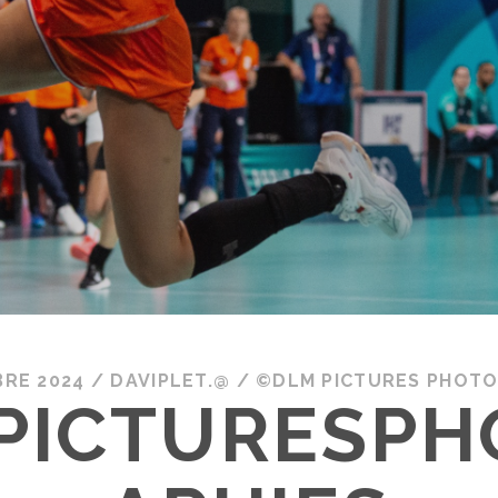
RE 2024
/
DAVIPLET.@
/
©DLM PICTURES PHOTO
PICTURESPH