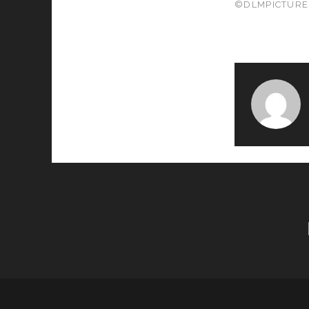
©DLMPICTURE