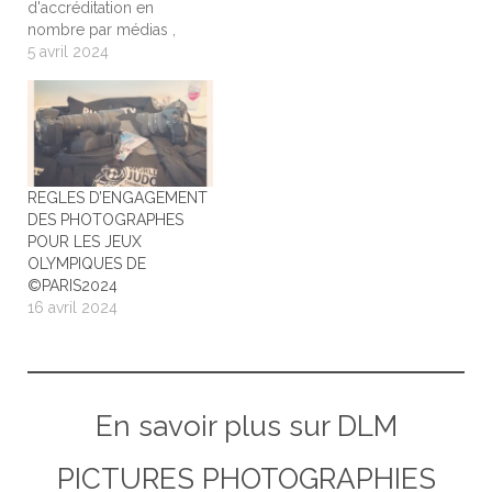
d'accréditation en
nombre par médias ,
pour la presse écrite et
5 avril 2024
photographiques a déjà
eu lieu depuis la fin de
l'année 2023 , pour les
jeux olympiques et
paralympiques de
©PARIS2024 . C'est au
REGLES D’ENGAGEMENT
tour de la seconde phase
DES PHOTOGRAPHES
des…
POUR LES JEUX
OLYMPIQUES DE
©PARIS2024
16 avril 2024
En savoir plus sur DLM
PICTURES PHOTOGRAPHIES