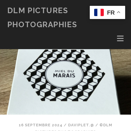
DLM PICTURES
FR
PHOTOGRAPHIES
16 SEPTEMBRE 2024
/
DAVIPLET.@
/
©DLM