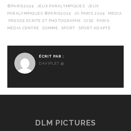
©PARIS2024
JEUX PARALYMPIQUES
JEUX
PARALYMPIQUES ©PARIS2024
JO PARIS 2024
MEDIA
,PRESSE ECRITE ET PHOTOGRAPHE
OISE
PARIS
MEDIA CENTRE
SOMME
SPORT
SPORT ADAPTE
ÉCRIT PAR :
DAVIPLET.@
DLM PICTURES