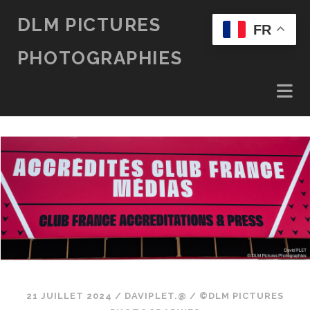
DLM PICTURES
FR
PHOTOGRAPHIES
21 JUILLET 2024
/
DAVIPLET.@
/
©DLM PICTURES