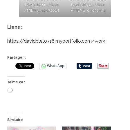
PARIS 2024 – VILLE
PARIS 2024 – VILLE
AMIENS_04072024
AMIENS_04072024
Liens :
https://davidplet0718.myportfolio.com/work
Partager :
WhatsApp
J’aime ça :
Chargement…
Similaire