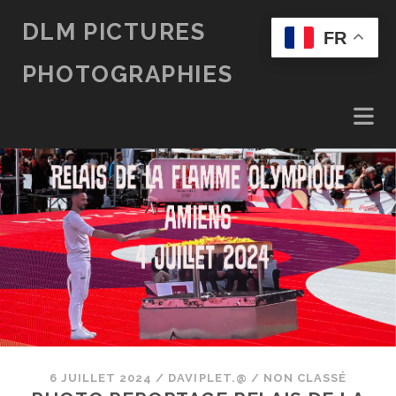
DLM PICTURES
FR
PHOTOGRAPHIES
6 JUILLET 2024
/
DAVIPLET.@
/
NON CLASSÉ