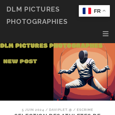
DLM PICTURES
FR
PHOTOGRAPHIES
5 JUIN 2024
/
DAVIPLET.@
/
ESCRIME