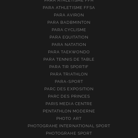
PARA ATHLETISME FFH
PARA ATHLETISME FFSA
PARA AVIRON
PARA BADBMINTON
PARA CYCLISME
PARA EQUITATION
PARA NATATION
PARA TAEKWONDO
PARA TENNIS DE TABLE
PARA TIR SPORTIF
PARA TRIATHLON
PARA-SPORT
PARC DES EXPOSITION
PARC DES PRINCES
PARIS MEDIA CENTRE
PENTATHLON MODERNE
PHOTO ART
PHOTOGRAHE INTERNATIONAL SPORT
PHOTOGRAHE SPORT