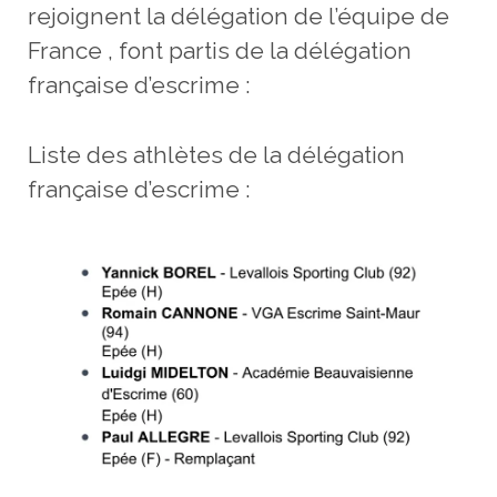
rejoignent la délégation de l’équipe de
France , font partis de la délégation
française d’escrime :
Liste des athlètes de la délégation
française d’escrime :