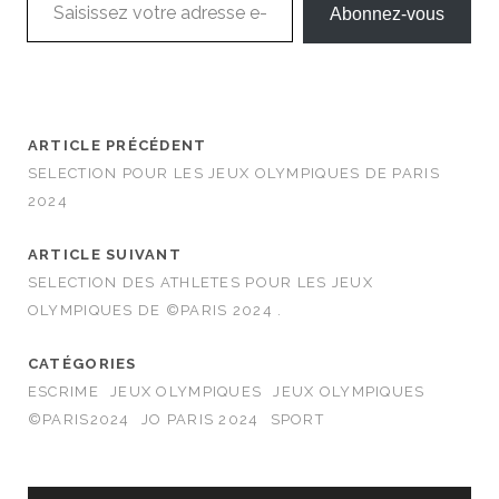
Abonnez-vous
ARTICLE PRÉCÉDENT
SELECTION POUR LES JEUX OLYMPIQUES DE PARIS
2024
ARTICLE SUIVANT
SELECTION DES ATHLETES POUR LES JEUX
OLYMPIQUES DE ©PARIS 2024 .
CATÉGORIES
ESCRIME
JEUX OLYMPIQUES
JEUX OLYMPIQUES
©PARIS2024
JO PARIS 2024
SPORT