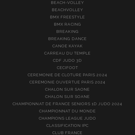
BEACH-VOLLEY
BEACHVOLLEY
BMX FREESTYLE
BMX RACING
BREAKING
BREAKING DANCE
CANOE KAYAK
CARREAU DU TEMPLE
CDF JUDO 3D
CECIFOOT
CEREMONIE DE CLOTURE PARIS 2024
CEREMONIE OUVERTUE PARIS 2024
CHALON SUR SAONE
CHALON SUR SOANE
CHAMPIONNAT DE FRANCE SENIORS 1D JUDO 2024
CHAMPIONNAT DU MONDE
CHAMPIONS LEAGUE JUDO
CLASSIFICATION IPC
CLUB FRANCE