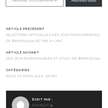
Abonnez-vous
ARTICLE PRÉCÉDENT
SELECTIONS OFFICIELLES DES JEUX PARALYMPIQUES
DE ©PARIS2024 DE TIRE A L’ARC.
ARTICLE SUIVANT
DES JEUX RESPONSABLES ET UTILES DE ©PARIS2024.
CATÉGORIES
ROAD TO PARIS 2024
SPORT
ÉCRIT PAR :
DAVIPLET.@