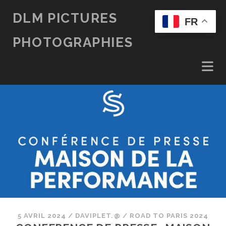
DLM PICTURES
FR
PHOTOGRAPHIES
5 AVRIL 2024
/
DAVIPLET.@
/
ROAD TO PARIS 2024