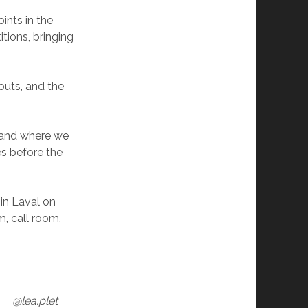
ints in the
tions, bringing
outs, and the
, and where we
es before the
 in Laval on
, call room,
@lea.plet