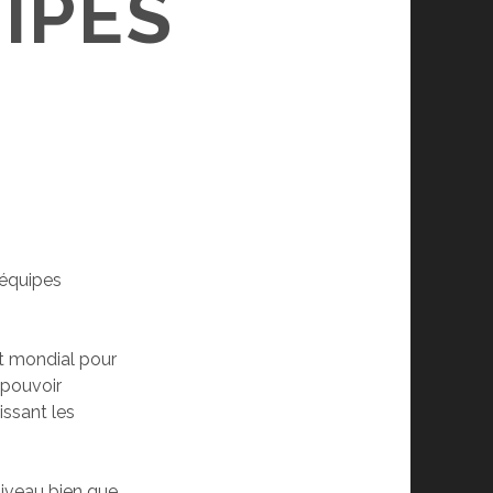
IPES
 équipes
t mondial pour
 pouvoir
issant les
niveau bien que