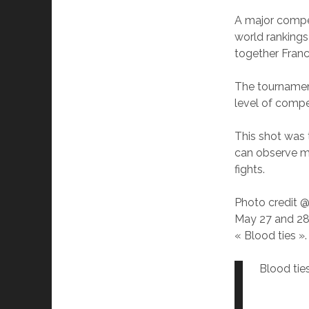
A major compet
world rankings
together France
The tournament
level of compe
This shot was 
can observe ma
fights.
Photo credit @
May 27 and 28,
« Blood ties ».
Blood ties