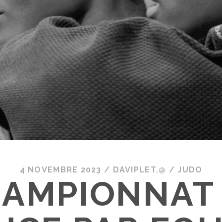
4 NOVEMBRE 2023
/
DAVIPLET.@
/
JUDO
AMPIONNAT