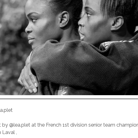
a.plet
t by @lea.plet at the French 1st division senior team champio
 Laval ,