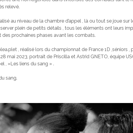
ès relevé.
alisé au niveau de la chambre d’appel , là ou tout se joue sur l
server plein de petits détails , tous les éléments ont leurs i
t des prochaines phases avant les combats.
ea.plet , réalisé lors du championnat de France 1D ,séniors , p
 28 mai 2023, portrait de Priscilla et Astrid GNETO, équipe U
l , »Les liens du sang » .
 du sang.