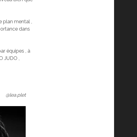
e plan mental ,
mportance dans
ar équipes , à
SO JUDO ,
@lea.plet