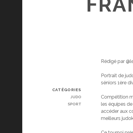
FRA
Rédigé par @le
Portrait de ju
séniors 1ère di
CATÉGORIES
Compétition m
JUDO
les équipes de
SPORT
accéder aux co
meilleurs judok
Ce tournoi pré