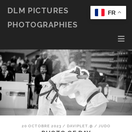
DLM PICTURES
FR
PHOTOGRAPHIES
20 OCTOBRE 2023
/
DAVIPLET.@
/
JUDO